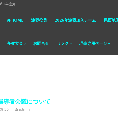
和7年度第…
令和7年度…
HOME
連盟役員
2026年連盟加入チーム
県西地
 第2回代…
表者会議に…
各種大会
お問合せ
リンク
理事専用ページ
。 令和8…
指導者会議について
08-30
admin