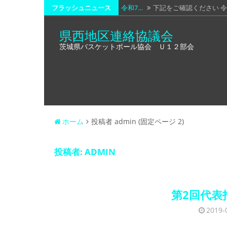
コ
フラッシュニュース
令和7…
下記をご確認ください 令
ン
令和7…
下記をご確認ください。 
県西地区連絡協議会
テ
茨城県バスケットボール協会 Ｕ１２部会
令和6…
お世話になっております。
ン
ツ
令和6…
令和6年度総会・第1回代
へ
令和8…
下記の通り、通知致します
ス
キ
ッ
ホーム
投稿者 admin
(固定ページ 2)
プ
投稿者:
ADMIN
第2回代表
2019-