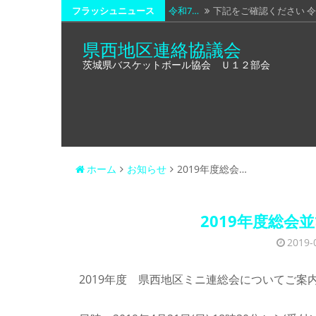
コ
フラッシュニュース
令和7…
下記をご確認ください 令
ン
令和7…
下記をご確認ください。 
県西地区連絡協議会
テ
茨城県バスケットボール協会 Ｕ１２部会
令和6…
お世話になっております。
ン
ツ
令和6…
令和6年度総会・第1回代
へ
令和8…
下記の通り、通知致します
ス
キ
ッ
ホーム
お知らせ
2019年度総会…
プ
2019年度総会
2019-
2019年度 県西地区ミニ連総会についてご案