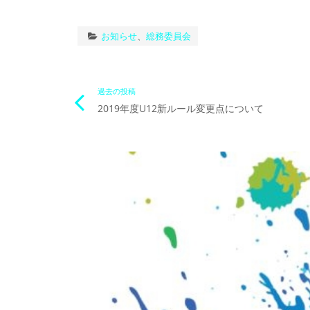
お知らせ
、
総務委員会
投
過去の投稿
2019年度U12新ルール変更点について
稿
ナ
ビ
ゲ
ー