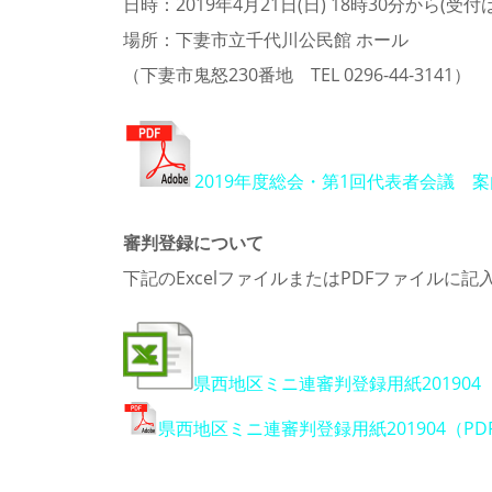
日時：2019年4月21日(日) 18時30分から(受付
場所：下妻市立千代川公民館 ホール
（下妻市鬼怒230番地 TEL 0296-44-3141）
2019年度総会・第1回代表者会議 案
審判登録について
下記のExcelファイルまたはPDFファイルに
県西地区ミニ連審判登録用紙201904（
県西地区ミニ連審判登録用紙201904（P