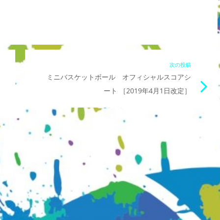
前
次の投稿
次
ミニバスケットボール オフィシャルスコアシ
の
の
ート ［2019年4月1日改定］
記
記
事
事
リ
リ
ン
ン
ク
ク