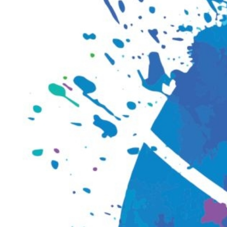
シ
ョ
ン