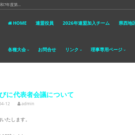
和7年度第…
令和7年度…
HOME
連盟役員
2026年連盟加入チーム
県西地
 第2回代…
表者会議に…
各種大会
お問合せ
リンク
理事専用ページ
。 令和8…
並びに代表者会議について
04-12
admin
内いたします。